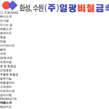
회사소개
인사말
오시는 길
제품소개
원파이프
앵글
잔넬
사각파이프
봉재
각재
판/체크판
프로파일
동 및 동합금
인청동판
주물용 동합금
알루미늄
제품갤러리
고객센터
자유게시판
공지사항
PRODUCTS
제품소개
원파이프