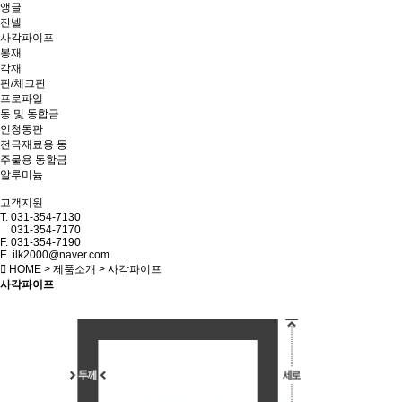
앵글
잔넬
사각파이프
봉재
각재
판/체크판
프로파일
동 및 동합금
인청동판
전극재료용 동
주물용 동합금
알루미늄
고객지원
T.
031-354-7130
031-354-7170
F.
031-354-7190
E. ilk2000@naver.com
HOME > 제품소개 > 사각파이프
사각파이프