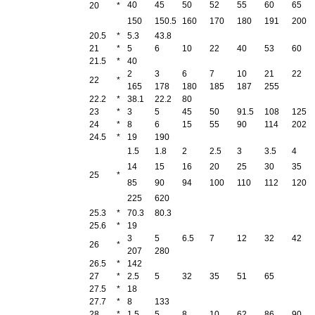
40
45
50
52
55
60
65
20
*
150
150.5
160
170
180
191
200
20.5
*
5.3
43.8
21
*
5
6
10
22
40
53
60
21.5
*
40
2
3
6
7
10
21
22
22
*
165
178
180
185
187
255
22.2
*
38.1
22.2
80
23
*
3
5
45
50
91.5
108
125
24
*
8
6
15
55
90
114
202
24.5
*
19
190
1.5
1.8
2
2.5
3
3.5
4
14
15
16
20
25
30
35
25
*
85
90
94
100
110
112
120
225
620
25.3
*
70.3
80.3
25.6
*
19
3
5
6.5
7
12
32
42
26
*
207
280
26.5
*
142
27
*
2.5
5
32
35
51
65
27.5
*
18
27.7
*
8
133
28
*
1.5
5
8
10
62
86
90