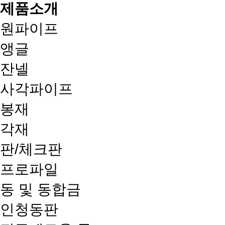
제품소개
원파이프
앵글
잔넬
사각파이프
봉재
각재
판/체크판
프로파일
동 및 동합금
인청동판