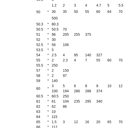
1.2
2
3
4
4.7
5
5.5
30
35
50
55
60
64
70
50
*
500
50.3
*
80.3
50.5
*
50.5
70
51
*
96
205
255
375
52
*
30
52.5
*
56
106
53.5
*
5
54
*
2.5
4
95
140
327
55
*
2
2.3
4
7
55
60
70
55.5
*
250
57
*
2
150
58
*
2
97
59
*
140
3
5
6
8
9
10
12
60
*
100
194
280
288
374
60.5
*
60.5
250
61
*
61
104
235
295
340
62
*
62
86
63
*
10
64
*
115
65
*
1.5
3
12
16
20
65
70
66
*
112