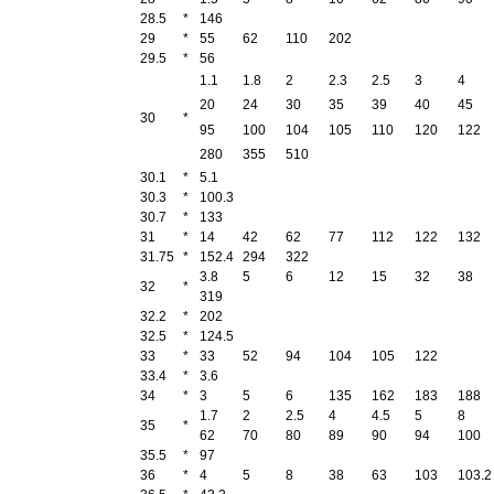
28.5
*
146
29
*
55
62
110
202
29.5
*
56
1.1
1.8
2
2.3
2.5
3
4
20
24
30
35
39
40
45
30
*
95
100
104
105
110
120
122
280
355
510
30.1
*
5.1
30.3
*
100.3
30.7
*
133
31
*
14
42
62
77
112
122
132
31.75
*
152.4
294
322
3.8
5
6
12
15
32
38
32
*
319
32.2
*
202
32.5
*
124.5
33
*
33
52
94
104
105
122
33.4
*
3.6
34
*
3
5
6
135
162
183
188
1.7
2
2.5
4
4.5
5
8
35
*
62
70
80
89
90
94
100
35.5
*
97
36
*
4
5
8
38
63
103
103.2