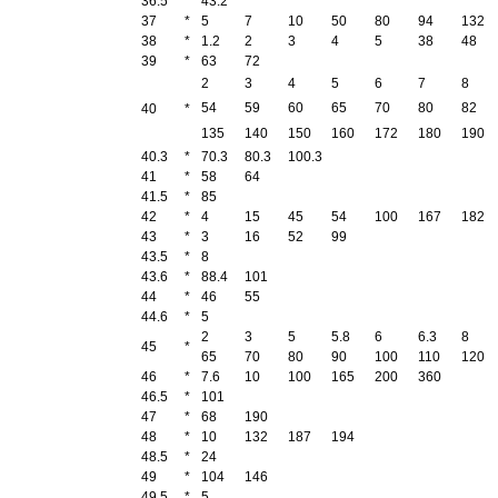
36.5
*
43.2
37
*
5
7
10
50
80
94
132
38
*
1.2
2
3
4
5
38
48
39
*
63
72
2
3
4
5
6
7
8
54
59
60
65
70
80
82
40
*
135
140
150
160
172
180
190
40.3
*
70.3
80.3
100.3
41
*
58
64
41.5
*
85
42
*
4
15
45
54
100
167
182
43
*
3
16
52
99
43.5
*
8
43.6
*
88.4
101
44
*
46
55
44.6
*
5
2
3
5
5.8
6
6.3
8
45
*
65
70
80
90
100
110
120
46
*
7.6
10
100
165
200
360
46.5
*
101
47
*
68
190
48
*
10
132
187
194
48.5
*
24
49
*
104
146
49.5
*
5