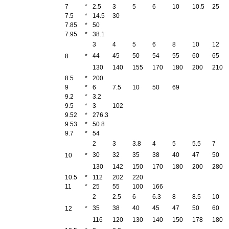
7
*
2.5
3
5
6
10
10.5
25
7.5
*
14.5
30
7.85
*
50
7.95
*
38.1
3
4
5
6
8
10
12
44
45
50
54
55
60
65
8
*
130
140
155
170
180
200
210
8.5
*
200
9
*
6
7.5
10
50
69
9.2
*
3.2
9.5
*
3
102
9.52
*
276.3
9.53
*
50.8
9.7
*
54
2
3
3.8
4
5
5.5
7
30
32
35
38
40
47
50
10
*
130
142
150
170
180
200
280
10.5
*
112
202
220
11
*
25
55
100
166
2
2.5
6
6.3
8
8.5
10
35
38
40
45
47
50
60
12
*
116
120
130
140
150
178
180