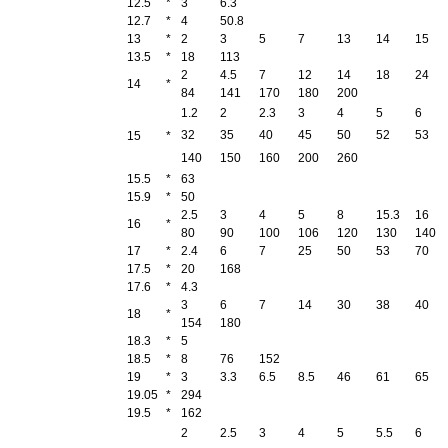
12.5
*
3
6.3
12.7
*
4
50.8
13
*
2
3
5
7
13
14
15
13.5
*
18
113
2
4.5
7
12
14
18
24
14
*
84
141
170
180
200
1.2
2
2.3
3
4
5
6
32
35
40
45
50
52
53
15
*
140
150
160
200
260
15.5
*
63
15.9
*
50
2.5
3
4
5
8
15.3
16
16
*
80
90
100
106
120
130
140
17
*
2.4
6
7
25
50
53
70
17.5
*
20
168
17.6
*
4.3
3
6
7
14
30
38
40
18
*
154
180
18.3
*
5
18.5
*
8
76
152
19
*
3
3.3
6.5
8.5
46
61
65
19.05
*
294
19.5
*
162
2
2.5
3
4
5
5.5
6