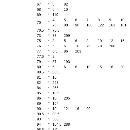
67
*
5
82
68
*
5
10
69
*
110
4
5
6
7
8
9
10
70
*
70
80
90
100
122
163
181
70.5
*
70.5
73
*
88
299
75
*
3
5
6
8
10
12
15
76
*
5
6
10
76
78
200
77
*
6.5
86
263
77.6
*
2
79
*
87
193
80
*
5
6
8
10
15
16
30
80.5
*
80.5
81
*
10
82
*
228
84
*
365
85
*
10.5
86
*
10
205
89
*
164
90
*
10
12
16
90
90.5
*
90.5
93
*
308
94
*
104.5
288
98.5
*
8.0