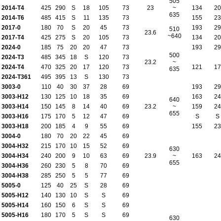
505
2014-T4
425
290
S
18
105
73
23
~
134
20
635
2014-T6
485
415
S
11
135
73
155
23
2017-0
180
70
S
20
45
73
193
29
510
23.6
~640
2017-T4
425
275
S
20
105
73
134
20
2024-0
185
75
20
20
47
73
193
29
500
2024-T3
485
345
18
S
120
73
23.2
~
2024-T4
470
325
20
17
120
73
121
17
635
2024-T361
495
395
13
S
130
73
3003-0
110
40
30
37
28
69
193
29
3003-H12
130
125
10
18
35
69
163
24
640
3003-H14
150
145
8
14
40
69
23.2
~
159
24
655
3003-H16
175
170
5
12
47
69
S
S
3003-H18
200
185
4
9
55
69
155
23
3004-0
180
70
20
22
45
69
3004-H32
215
170
10
15
52
69
630
3004-H34
240
200
9
10
63
69
23.9
~
163
24
655
3004-H36
260
230
5
8
70
69
3004-H38
285
250
5
5
77
69
5005-0
125
40
25
S
28
69
5005-H12
140
130
10
S
S
69
5005-H14
160
150
6
S
S
69
5005-H16
180
170
5
S
S
69
630