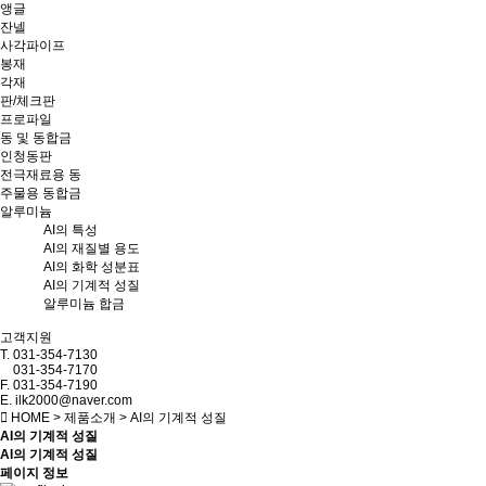
앵글
잔넬
사각파이프
봉재
각재
판/체크판
프로파일
동 및 동합금
인청동판
전극재료용 동
주물용 동합금
알루미늄
AI의 특성
AI의 재질별 용도
AI의 화학 성분표
AI의 기계적 성질
알루미늄 합금
고객지원
T.
031-354-7130
031-354-7170
F.
031-354-7190
E. ilk2000@naver.com
HOME > 제품소개 > AI의 기계적 성질
AI의 기계적 성질
AI의 기계적 성질
페이지 정보