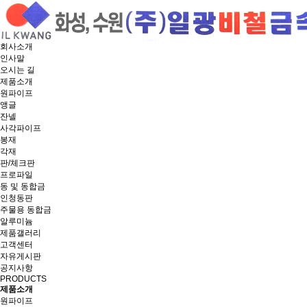
회사소개
인사말
오시는 길
제품소개
원파이프
앵글
잔넬
사각파이프
봉재
각재
판/체크판
프로파일
동 및 동합금
인청동판
주물용 동합금
알루미늄
제품갤러리
고객센터
자유게시판
공지사항
PRODUCTS
제품소개
원파이프