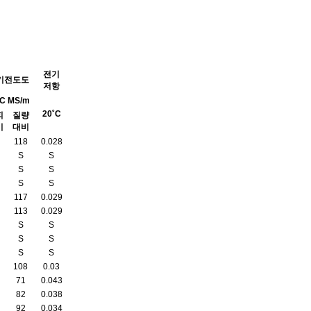
전기
기전도도
저항
˚C MS/m
20˚C
피
질량
비
대비
118
0.028
S
S
S
S
S
S
117
0.029
113
0.029
S
S
S
S
S
S
108
0.03
71
0.043
82
0.038
92
0.034