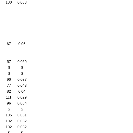
100
0.033
67
0.05
57
0.059
S
S
S
S
90
0.037
77
0.043
82
0.04
111
0.029
96
0.034
S
S
105
0.031
102
0.032
102
0.032