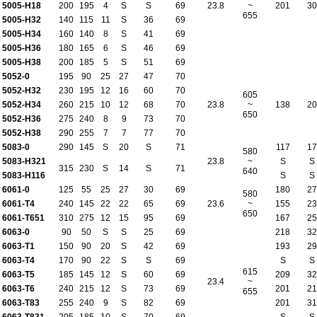
5005-H18
200
195
4
S
S
69
23.8
~
201
30
655
5005-H32
140
115
11
S
36
69
5005-H34
160
140
8
S
41
69
5005-H36
180
165
6
S
46
69
5005-H38
200
185
5
S
51
69
5052-0
195
90
25
27
47
70
5052-H32
230
195
12
16
60
70
605
5052-H34
260
215
10
12
68
70
23.8
~
138
20
650
5052-H36
275
240
8
9
73
70
5052-H38
290
255
7
7
77
70
5083-0
290
145
S
20
S
71
117
17
580
5083-H321
23.8
~
S
S
315
230
S
14
S
71
640
5083-H116
S
S
6061-0
125
55
25
27
30
69
180
27
580
6061-T4
240
145
22
22
65
69
23.6
~
155
23
650
6061-T651
310
275
12
15
95
69
167
25
6063-0
90
50
S
S
25
69
218
32
6063-T1
150
90
20
S
42
69
193
29
6063-T4
170
90
22
S
S
69
S
S
615
6063-T5
185
145
12
S
60
69
209
32
23.4
~
6063-T6
240
215
12
S
73
69
201
21
655
6063-T83
255
240
9
S
82
69
201
31