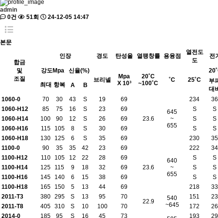
admin
0건
51회
24-12-05 14:47
본문
열전도
인장
경도
탄성율
열팽창률
용융점
전
도
합금
및
강도Mpa
신율(%)
20
Mpa
20˚C
조질
브리넬
˚C
25˚C
부
X 10³
~100˚C
최대
항복
A
B
대
1060-0
70
30
43
S
19
69
234
36
1060-H12
85
75
16
S
23
69
S
S
645
1060-H14
100
90
12
S
26
69
23.6
~
S
S
655
1060-H16
115
105
8
S
30
69
S
S
1060-H18
130
125
6
S
35
69
230
35
1100-0
90
35
35
42
23
69
222
34
1100-H12
110
105
12
22
28
69
S
S
640
1100-H14
125
115
9
18
32
69
23.6
~
S
S
655
1100-H16
145
140
6
15
38
69
S
S
1100-H18
165
150
5
13
44
69
218
33
2011-T3
380
295
S
13
95
70
151
23
540
22.9
~645
2011-T8
405
310
S
10
100
70
172
26
2014-0
185
95
S
16
45
73
193
29