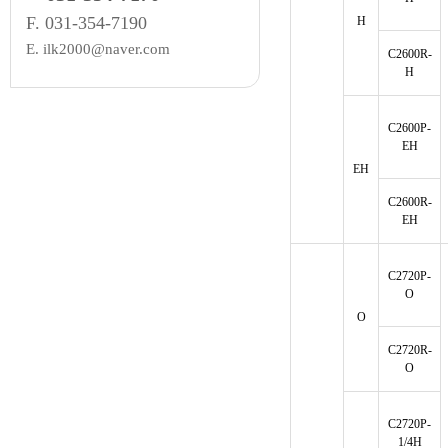
F.
031-354-7190
H
E. ilk2000@naver.com
C2600R-
H
C2600P-
EH
EH
C2600R-
EH
C2720P-
O
O
C2720R-
O
C2720P-
1/4H