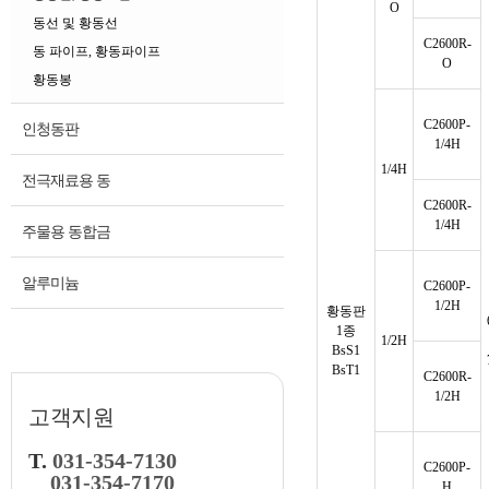
O
동선 및 황동선
C2600R-
동 파이프, 황동파이프
O
황동봉
C2600P-
인청동판
1/4H
1/4H
전극재료용 동
C2600R-
1/4H
주물용 동합금
알루미늄
C2600P-
1/2H
황동판
1종
1/2H
BsS1
BsT1
C2600R-
1/2H
고객지원
T.
031-354-7130
C2600P-
031-354-7170
H