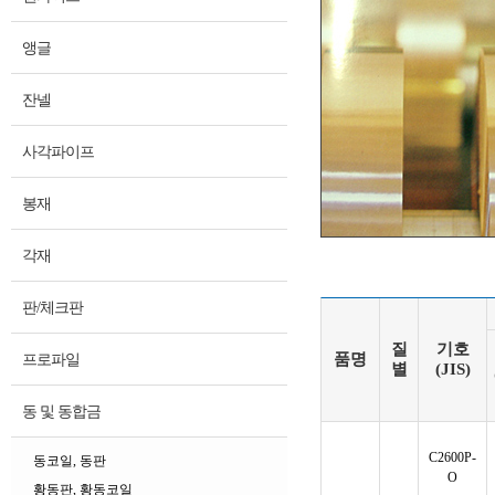
앵글
잔넬
사각파이프
봉재
각재
판/체크판
질
기호
품명
프로파일
별
(JIS)
동 및 동합금
C2600P-
동코일, 동판
O
황동판, 황동코일