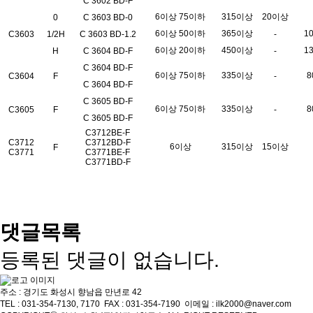
C 3602 BD-F
6이상 75이하
315이상
20이상
0
C 3603 BD-0
6이상 50이하
365이상
1
C3603
1/2H
C 3603 BD-1.2
-
6이상 20이하
450이상
1
H
C 3604 BD-F
-
C 3604 BD-F
6이상 75이하
335이상
8
C3604
F
-
C 3604 BD-F
C 3605 BD-F
6이상 75이하
335이상
8
C3605
F
-
C 3605 BD-F
C3712BE-F
C3712
C3712BD-F
6이상
315이상
15이상
F
C3771
C3771BE-F
C3771BD-F
댓글목록
등록된 댓글이 없습니다.
주소 : 경기도 화성시 향남읍 만년로 42
TEL : 031-354-7130, 7170 FAX : 031-354-7190 이메일 : ilk2000@naver.com