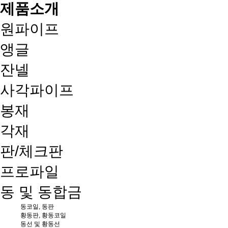
제품소개
원파이프
앵글
잔넬
사각파이프
봉재
각재
판/체크판
프로파일
동 및 동합금
동코일, 동판
황동판, 황동코일
동선 및 황동선