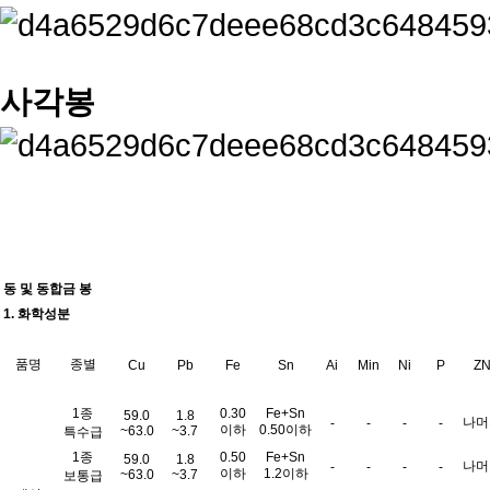
사각봉
동 및 동합금 봉
1. 화학성분
품명
종별
Cu
Pb
Fe
Sn
Ai
Min
Ni
P
Z
1종
0.30
Fe+Sn
59.0
1.8
나머
-
-
-
-
이하
0.50이하
~63.0
~3.7
특수급
1종
0.50
Fe+Sn
59.0
1.8
나머
-
-
-
-
이하
1.2이하
~63.0
~3.7
보통급