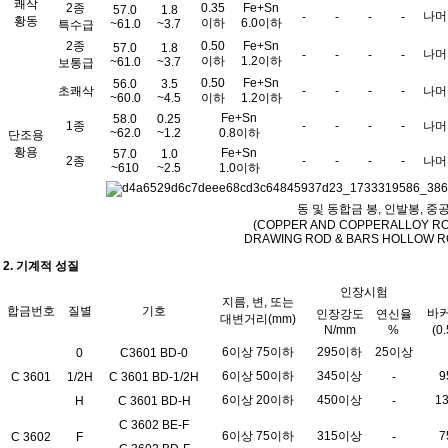
쾌삭
2종
0.35
Fe+Sn
57.0
1.8
나머
-
-
-
-
황동
이하
6.0이하
~61.0
~3.7
특수급
2종
0.50
Fe+Sn
57.0
1.8
나머
-
-
-
-
이하
1.2이하
~61.0
~3.7
보통급
0.50
Fe+Sn
56.0
3.5
초쾌삭
-
-
-
-
나머
~60.0
~4.5
이하
1.2이하
Fe+Sn
58.0
0.25
1종
-
-
-
-
나머
~62.0
~1.2
0.8이하
단조용
황용
Fe+Sn
57.0
1.0
2종
-
-
-
-
나머
~610
~2.5
1.0이하
동 및 동합금 봉, 인발봉, 중
(COPPER AND COPPERALLOY RO
DRAWING ROD & BARS HOLLOW R
2. 기계적 성질
인장시험
지름, 변, 또는
합금번호
질별
기호
바커
인장강도
연신율
대변거리(mm)
N/mm
%
(0
6이상 75이하
295이하
25이상
0
C3601 BD-0
6이상 50이하
345이상
9
C 3601
1/2H
C 3601 BD-1/2H
-
6이상 20이하
450이상
1
H
C 3601 BD-H
-
C 3602 BE-F
6이상 75이하
315이상
7
C 3602
F
-