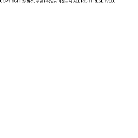
COPYRIGHT
ⓒ 화성, 수원 (주)일광비철금속 ALL RIGHT RESERVED.